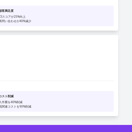
顧客満足度
CSスコアが25%向上
再問い合わせが40%減少
コスト削減
人件費を40%削減
紙関連コストを90%削減