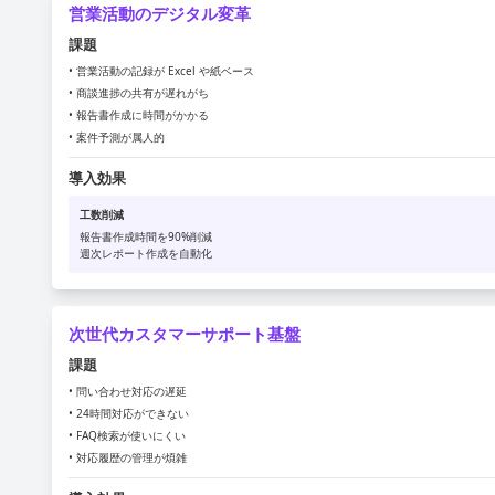
営業活動のデジタル変革
課題
• 営業活動の記録が Excel や紙ベース
• 商談進捗の共有が遅れがち
• 報告書作成に時間がかかる
• 案件予測が属人的
導入効果
工数削減
報告書作成時間を90%削減
週次レポート作成を自動化
次世代カスタマーサポート基盤
課題
• 問い合わせ対応の遅延
• 24時間対応ができない
• FAQ検索が使いにくい
• 対応履歴の管理が煩雑