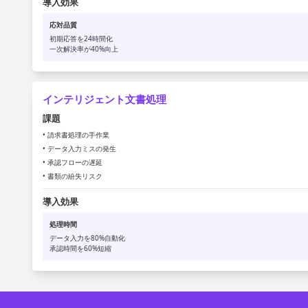
導入効果
応対品質
初期応答を24時間化
一次解決率が40%向上
インテリジェント文書処理
課題
• 請求書処理の手作業
• データ入力ミスの発生
• 承認フローの遅延
• 書類の紛失リスク
導入効果
処理時間
データ入力を80%自動化
承認時間を60%短縮