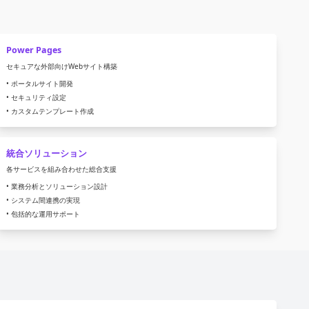
Power Pages
セキュアな外部向けWebサイト構築
• ポータルサイト開発
• セキュリティ設定
• カスタムテンプレート作成
統合ソリューション
各サービスを組み合わせた総合支援
• 業務分析とソリューション設計
• システム間連携の実現
• 包括的な運用サポート