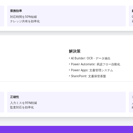
業務効率
対応時間を50%短縮
ナレッジ共有を効率化
解決策
• AI Builder: OCR・データ抽出
• Power Automate: 承認フロー自動化
• Power Apps: 文書管理システム
• SharePoint: 文書保管基盤
正確性
入力ミスを95%削減
監査対応を効率化