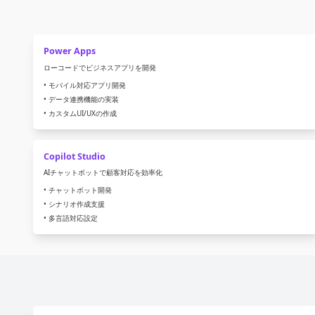
Power Apps
ローコードでビジネスアプリを開発
• モバイル対応アプリ開発
• データ連携機能の実装
• カスタムUI/UXの作成
Copilot Studio
AIチャットボットで顧客対応を効率化
• チャットボット開発
• シナリオ作成支援
• 多言語対応設定