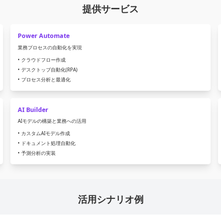
提供サービス
Power Automate
業務プロセスの自動化を実現
• クラウドフロー作成
• デスクトップ自動化(RPA)
• プロセス分析と最適化
AI Builder
AIモデルの構築と業務への活用
• カスタムAIモデル作成
• ドキュメント処理自動化
• 予測分析の実装
活用シナリオ例