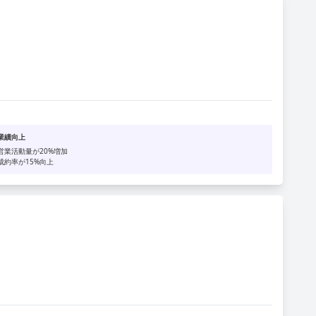
業績向上
営業活動量が20%増加
成約率が15%向上