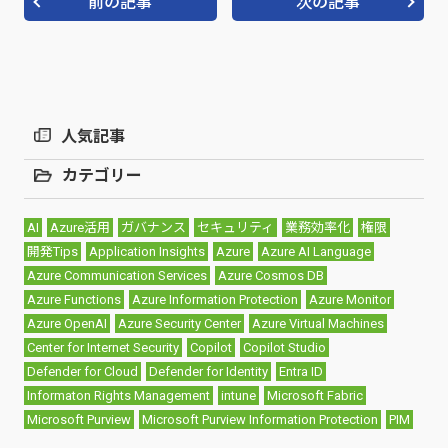
前の記事
次の記事
人気記事
カテゴリー
AI
Azure活用
ガバナンス
セキュリティ
業務効率化
権限
開発Tips
Application Insights
Azure
Azure AI Language
Azure Communication Services
Azure Cosmos DB
Azure Functions
Azure Information Protection
Azure Monitor
Azure OpenAI
Azure Security Center
Azure Virtual Machines
Center for Internet Security
Copilot
Copilot Studio
Defender for Cloud
Defender for Identity
Entra ID
Informaton Rights Management
intune
Microsoft Fabric
Microsoft Purview
Microsoft Purview Information Protection
PIM