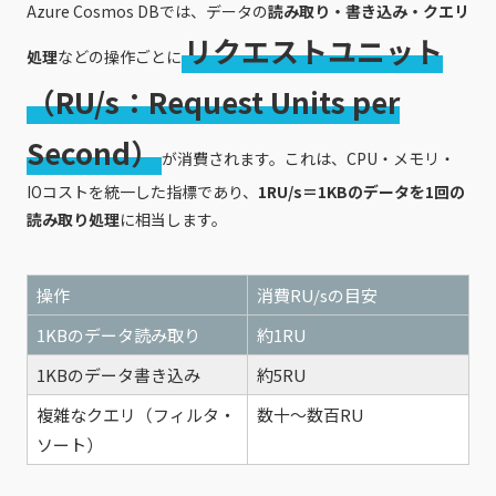
Azure Cosmos DBでは、データの
読み取り・書き込み・クエリ
リクエストユニット
処理
などの操作ごとに
（RU/s：Request Units per
Second）
が消費されます。これは、CPU・メモリ・
IOコストを統一した指標であり、
1RU/s＝1KBのデータを1回の
読み取り処理
に相当します。
操作
消費RU/sの目安
1KBのデータ読み取り
約1RU
1KBのデータ書き込み
約5RU
複雑なクエリ（フィルタ・
数十～数百RU
ソート）