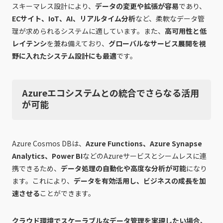
スキーマレス設計により、
データの変更や拡張が容易
であり、
ECサイト、IoT、AI、リアルタイム分析
など、柔軟なデータ管
理が求められるシステムに適しています。また、
高可用性と低
レイテンシ
を兼ね備えており、
グローバルなサービス展開を視
野に入れたシステム設計にも最適
です。
Azureエコシステムとの統合でさらなる活用
が可能
Azure Cosmos DBは、
Azure Functions、Azure Synapse
Analytics、Power BI
などのAzureサービスとシームレスに連
携できるため、
データ処理の自動化や高度な分析が可能
になり
ます。これにより、
データを有効活用し、ビジネスの成長を加
速させる
ことができます。
クラウド環境でスケーラブルなデータ管理を実現したい場合、