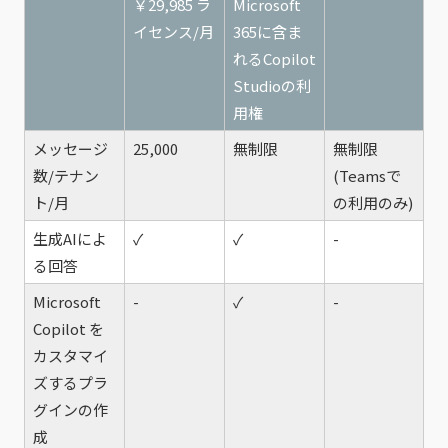
‎￥29,985‎ ‎ラ
Microsoft
イセンス‎/月
365に含ま
れるCopilot
Studioの利
用権
メッセージ
25,000
無制限
無制限
数/テナン
(Teamsで
ト/月
の利用のみ)
生成AIによ
✓
✓
-
る回答
Microsoft
-
✓
-
Copilot を
カスタマイ
ズするプラ
グインの作
成