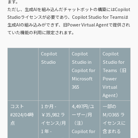
ます。
ただし、生成AIを組み込んだチャットボットの構築にはCopilot
Studioライセンスが必要であり、Copilot Studio for Teamsは
生成AIの組み込みができず、旧Power Virtual Agentで提供され
ていた機能の利用に限定されます。
Copilot
Copilot
Copilot
Studio
Studio in
Studio for
Copilot for
Teams（旧
Microsoft
Power
365
Virtual
Agent）
コスト
1 か月 -
4,497円/ユ
一部の
#2024/04時
‎￥35,982‎ ‎ラ
ーザー/月
M/O365 ラ
点
イセンス‎/月
（注）
イセンスに
1 年 -
Copilot for
含まれる