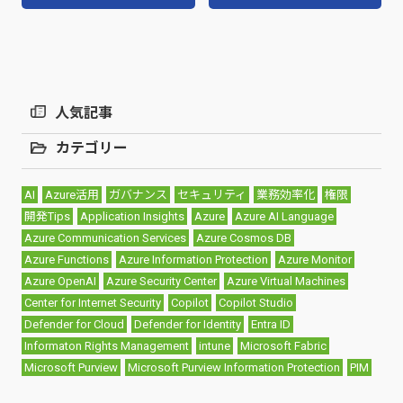
人気記事
カテゴリー
AI
Azure活用
ガバナンス
セキュリティ
業務効率化
権限
開発Tips
Application Insights
Azure
Azure AI Language
Azure Communication Services
Azure Cosmos DB
Azure Functions
Azure Information Protection
Azure Monitor
Azure OpenAI
Azure Security Center
Azure Virtual Machines
Center for Internet Security
Copilot
Copilot Studio
Defender for Cloud
Defender for Identity
Entra ID
Informaton Rights Management
intune
Microsoft Fabric
Microsoft Purview
Microsoft Purview Information Protection
PIM